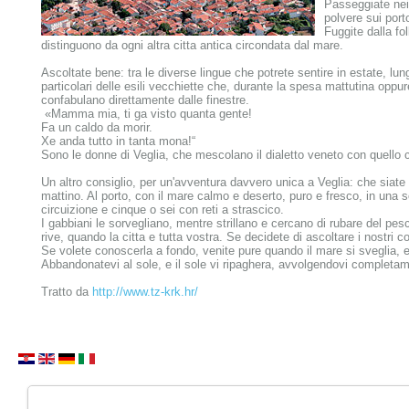
Passeggiate nei 
polvere sui port
Fuggite dalla fol
distinguono da ogni altra citta antica circondata dal mare.
Ascoltate bene: tra le diverse lingue che potrete sentire in estate, lu
particolari delle esili vecchiette che, durante la spesa mattutina oppur
confabulano direttamente dalle finestre.
«Mamma mia, ti ga visto quanta gente!
Fa un caldo da morir.
Xe anda tutto in tanta mona!“
Sono le donne di Veglia, che mescolano il dialetto veneto con quello c
Un altro consiglio, per un'avventura davvero unica a Veglia: che siat
mattino. Al porto, con il mare calmo e deserto, puro e fresco, in una s
circuizione e cinque o sei con reti a strascico.
I gabbiani le sorvegliano, mentre strillano e cercano di rubare del pesce
rive, quando la citta e tutta vostra. Se decidete di ascoltare i nostri 
Se volete conoscerla a fondo, venite pure quando il mare si sveglia, e
Abbandonatevi al sole, e il sole vi ripaghera, avvolgendovi completam
Tratto da
http://www.tz-krk.hr/