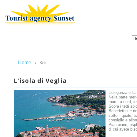
Home
Krk
L'isola di Veglia
L'eleganza e l'a
Nella parte merid
mare; a nord, inv
Sopra i tetti sp
Benedettini e de
sotto il quale, t
consiglio e allon
Pian piano, espl
di cui avete bis