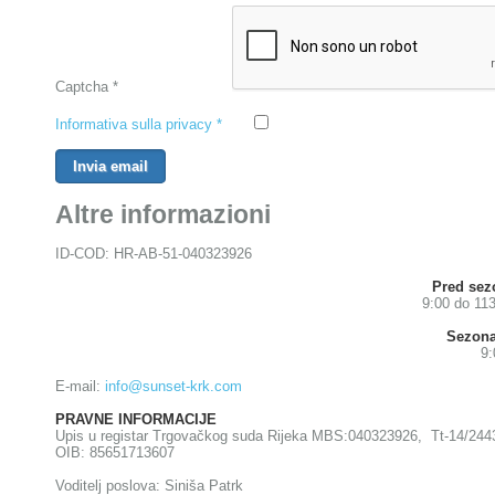
Captcha
*
Informativa sulla privacy
*
Invia email
Altre informazioni
ID-COD: HR-AB-51-040323926
Pred sez
9:00 do 113
Sezona
9:
E-mail:
info@sunset-krk.com
PRAVNE INFORMACIJE
Upis u registar Trgovačkog suda Rijeka MBS:040323926, Tt-14/244
OIB: 85651713607
Voditelj poslova: Siniša Patrk