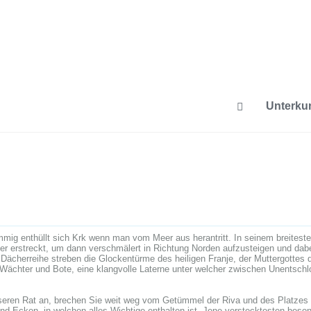
Unterkun
mmig enthüllt sich Krk wenn man vom Meer aus herantritt. In seinem breitesten
r erstreckt, um dann verschmälert in Richtung Norden aufzusteigen und dabe
Dächerreihe streben die Glockentürme des heiligen Franje, der Muttergottes 
 Wächter und Bote, eine klangvolle Laterne unter welcher zwischen Unentsch
ren Rat an, brechen Sie weit weg vom Getümmel der Riva und des Platzes Ve
und Ecken, in welchen alles Wichtige enthalten ist. Jene verstecktesten bes