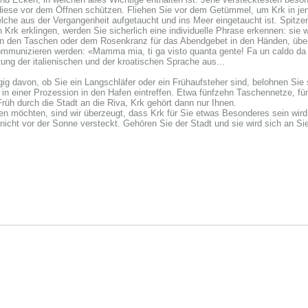
ese vor dem Öffnen schützen. Fliehen Sie vor dem Getümmel, um Krk in jene
lche aus der Vergangenheit aufgetaucht und ins Meer eingetaucht ist. Spitz
 Krk erklingen, werden Sie sicherlich eine individuelle Phrase erkennen: sie 
n den Taschen oder dem Rosenkranz für das Abendgebet in den Händen, über 
mmunizieren werden: «Mamma mia, ti ga visto quanta gente! Fa un caldo da m
ung der italienischen und der kroatischen Sprache aus...
ig davon, ob Sie ein Langschläfer oder ein Frühaufsteher sind, belohnen Sie 
 in einer Prozession in den Hafen eintreffen. Etwa fünfzehn Taschennetze, 
rüh durch die Stadt an die Riva, Krk gehört dann nur Ihnen.
n möchten, sind wir überzeugt, dass Krk für Sie etwas Besonderes sein wir
t vor der Sonne versteckt. Gehören Sie der Stadt und sie wird sich an Sie an