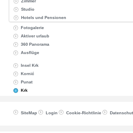
Zimmer
Studio
Hotels und Pensionen
Fotogalerie
Aktiver urlaub
360 Panorama
Ausflüge
Insel Krk
Kornić
Punat
Krk
SiteMap
Login
Cookie-Richtlinie
Datenschu