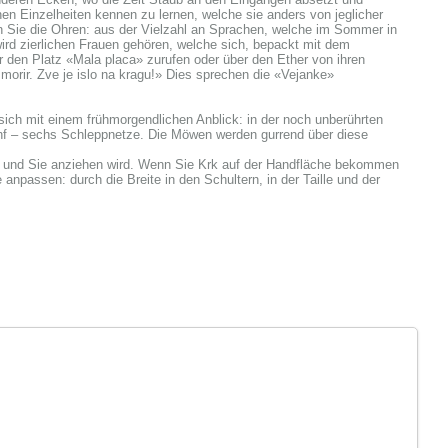
n Einzelheiten kennen zu lernen, welche sie anders von jeglicher
en Sie die Ohren: aus der Vielzahl an Sprachen, welche im Sommer in
wird zierlichen Frauen gehören, welche sich, bepackt mit dem
den Platz «Mala placa» zurufen oder über den Ether von ihren
orir. Zve je islo na kragu!» Dies sprechen die «Vejanke»
sich mit einem frühmorgendlichen Anblick: in der noch unberührten
fünf – sechs Schleppnetze. Die Möwen werden gurrend über diese
d und Sie anziehen wird. Wenn Sie Krk auf der Handfläche bekommen
passen: durch die Breite in den Schultern, in der Taille und der