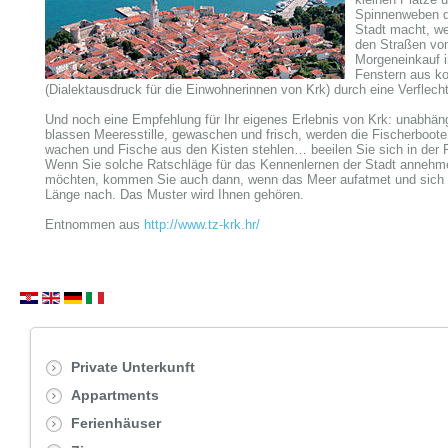
Spinnenweben di
Stadt macht, we
den Straßen von
Morgeneinkauf i
Fenstern aus ko
(Dialektausdruck für die Einwohnerinnen von Krk) durch eine Verflecht
Und noch eine Empfehlung für Ihr eigenes Erlebnis von Krk: unabhäng
blassen Meeresstille, gewaschen und frisch, werden die Fischerboote
wachen und Fische aus den Kisten stehlen… beeilen Sie sich in der F
Wenn Sie solche Ratschläge für das Kennenlernen der Stadt annehme
möchten, kommen Sie auch dann, wenn das Meer aufatmet und sich nich
Länge nach. Das Muster wird Ihnen gehören.
E
ntnommen aus
http://www.tz-krk.hr/
Private Unterkunft
Appartments
Ferienhäuser