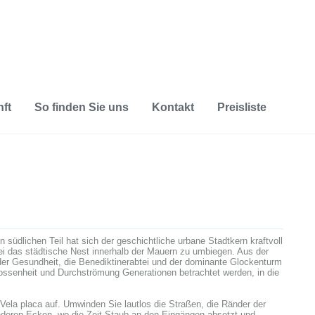
ft
So finden Sie uns
Kontakt
Preisliste
 südlichen Teil hat sich der geschichtliche urbane Stadtkern kraftvoll
i das städtische Nest innerhalb der Mauern zu umbiegen. Aus der
der Gesundheit, die Benediktinerabtei und der dominante Glockenturm
lossenheit und Durchströmung Generationen betrachtet werden, in die
la placa auf. Umwinden Sie lautlos die Straßen, die Ränder der
onderen Ecken, wo die Zeit Staub an den Eingängen absetzt und