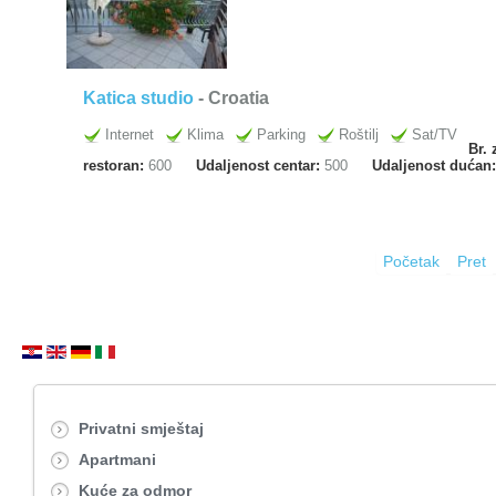
Katica studio
- Croatia
Internet
Klima
Parking
Roštilj
Sat/TV
Br. 
restoran:
600
Udaljenost centar:
500
Udaljenost dućan
Početak
Pret
Privatni smještaj
Apartmani
Kuće za odmor