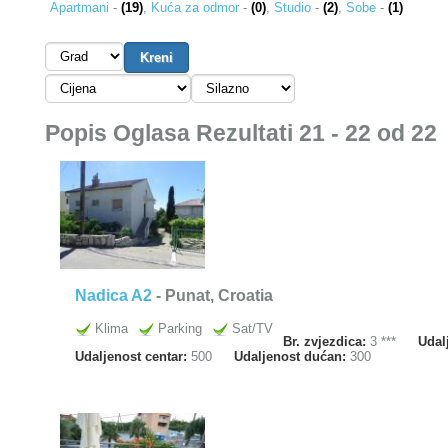
Apartmani
-
(19)
,
Kuća za odmor
-
(0)
,
Studio
-
(2)
,
Sobe
-
(1)
Popis Oglasa Rezultati 21 - 22 od 22
Nadica A2
- Punat, Croatia
Klima
Parking
Sat/TV
Br. zvjezdica:
3 ***
Udal
Udaljenost centar:
500
Udaljenost dućan:
300