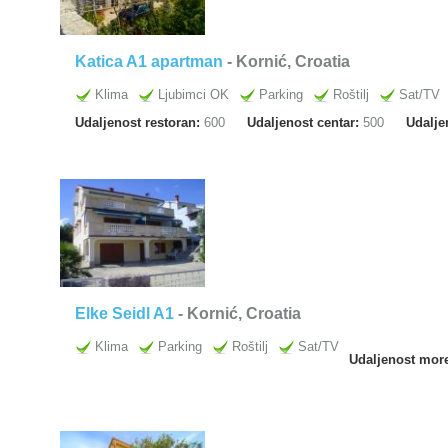
Katica A1 apartman
- Kornić, Croatia
Klima
Ljubimci OK
Parking
Roštilj
Sat/TV
Udaljenost restoran:
600
Udaljenost centar:
500
Udalje
Elke Seidl A1
- Kornić, Croatia
Klima
Parking
Roštilj
Sat/TV
Udaljenost mor