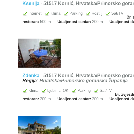
Ksenija
- 51517 Kornić, Hrvatska/Primorsko goran
Internet
Klima
Parking
Roštilj
Sat/TV
Br. 
restoran:
500 m
Udaljenost centar:
200 m
Udaljenost d
Zdenka
- 51517 Kornić, Hrvatska/Primorsko goran
Regija:
Hrvatska/Primorsko goranska županija
Klima
Ljubimci OK
Parking
Sat/TV
Br. zvjezd
restoran:
200 m
Udaljenost centar:
200 m
Udaljenost d