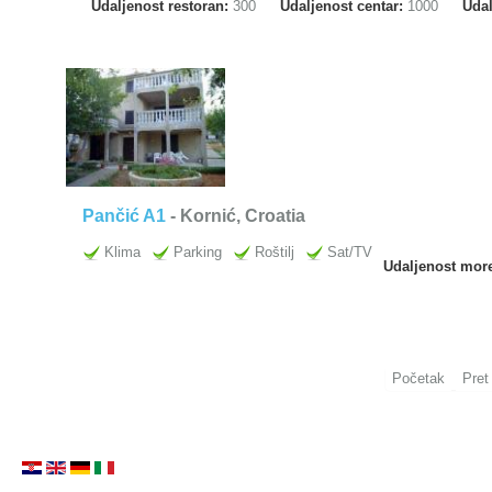
Udaljenost restoran:
300
Udaljenost centar:
1000
Uda
Pančić A1
- Kornić, Croatia
Klima
Parking
Roštilj
Sat/TV
Udaljenost mor
Početak
Pret