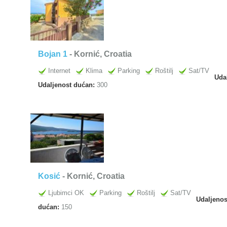
Bojan 1
- Kornić, Croatia
Internet
Klima
Parking
Roštilj
Sat/TV
Uda
Udaljenost dućan:
300
Kosić
- Kornić, Croatia
Ljubimci OK
Parking
Roštilj
Sat/TV
Udaljeno
dućan:
150