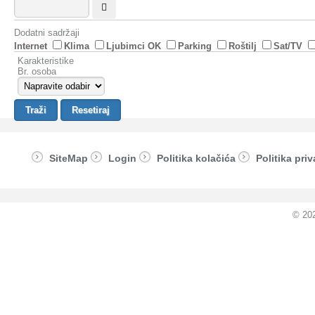
Dodatni sadržaji
Internet
Klima
Ljubimci OK
Parking
Roštilj
Sat/TV
Karakteristike
Br. osoba
SiteMap
Login
Politika kolačića
Politika priv
© 20