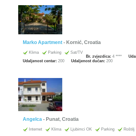
Marko Apartment
- Kornić, Croatia
Klima
Parking
Sat/TV
Br. zvjezdica:
4 ****
Uda
Udaljenost centar:
200
Udaljenost dućan:
200
Angelca
- Punat, Croatia
Internet
Klima
Ljubimci OK
Parking
Roštilj