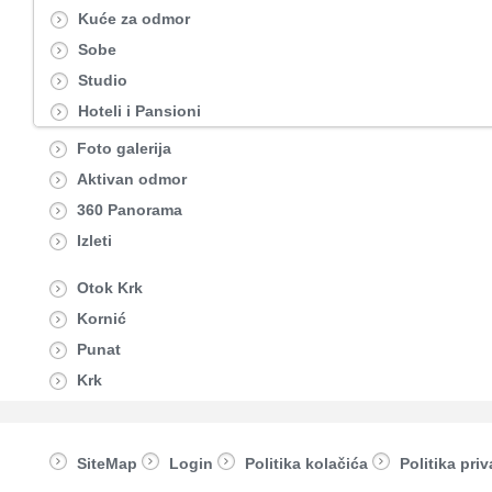
Kuće za odmor
Sobe
Studio
Hoteli i Pansioni
Foto galerija
Aktivan odmor
360 Panorama
Izleti
Otok Krk
Kornić
Punat
Krk
SiteMap
Login
Politika kolačića
Politika priv