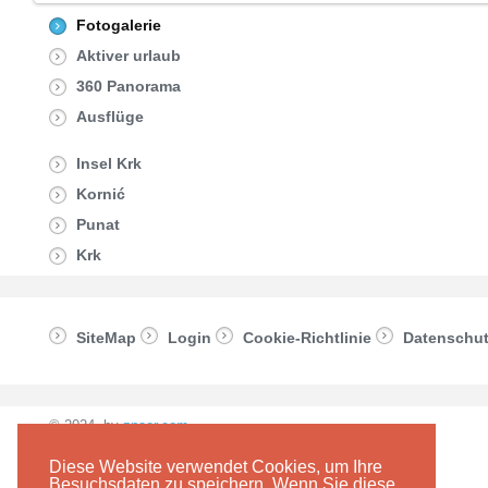
Fotogalerie
Aktiver urlaub
360 Panorama
Ausflüge
Insel Krk
Kornić
Punat
Krk
SiteMap
Login
Cookie-Richtlinie
Datenschu
© 2024. by
znaor.com
Diese Website verwendet Cookies, um Ihre
Besuchsdaten zu speichern. Wenn Sie diese