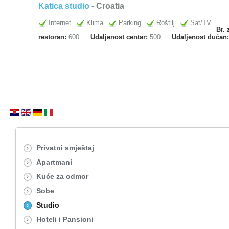
Katica studio
- Croatia
Internet
Klima
Parking
Roštilj
Sat/TV
Br. 
restoran:
600
Udaljenost centar:
500
Udaljenost dućan
Privatni smještaj
Apartmani
Kuće za odmor
Sobe
Studio
Hoteli i Pansioni