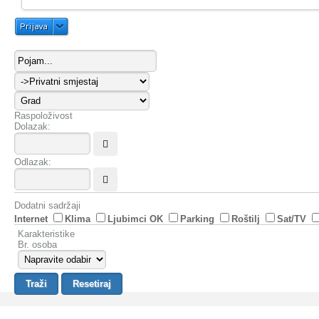
Prijava
Raspoloživost
Dolazak:
Odlazak:
Dodatni sadržaji
Internet
Klima
Ljubimci OK
Parking
Roštilj
Sat/TV
Karakteristike
Br. osoba