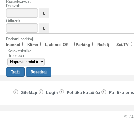
Raspoloživost
Dolazak:
Odlazak:
Dodatni sadržaji
Internet
Klima
Ljubimci OK
Parking
Roštilj
Sat/TV
Karakteristike
Br. osoba
SiteMap
Login
Politika kolačića
Politika priv
© 20