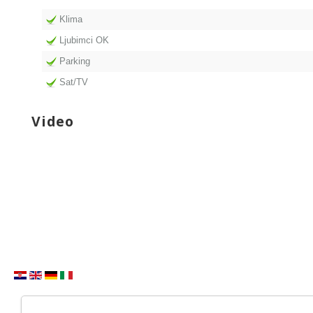
Klima
Ljubimci OK
Parking
Sat/TV
Video