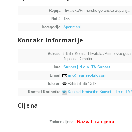
Regija
Hrvatska/Primorsko goranska županija
Ref #
185
Kategorija
Apartmani
Kontakt informacije
Adrese
51517 Kornić, Hrvatska/Primorsko gora
županija, Croatia
Ime
Sunset j.d.o.o. TA Sunset
Email
info@sunset-krk.com
Telefon
+385 51 867 312
Kontakt Korisnika
Kontakt Korisnika Sunset j.d.o.o. TA
Cijena
Nazvati za cijenu
Zadana cijena :