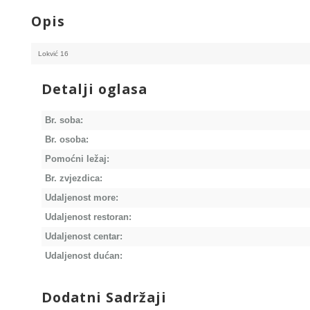
Opis
Lokvić 16
Detalji oglasa
Br. soba:
Br. osoba:
Pomoćni ležaj:
Br. zvjezdica:
Udaljenost more:
Udaljenost restoran:
Udaljenost centar:
Udaljenost dućan:
Dodatni Sadržaji