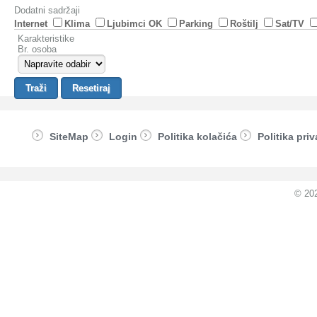
Dodatni sadržaji
Internet
Klima
Ljubimci OK
Parking
Roštilj
Sat/TV
Karakteristike
Br. osoba
SiteMap
Login
Politika kolačića
Politika priv
© 20