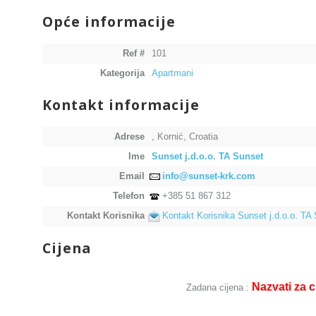
Opće informacije
Ref #
101
Kategorija
Apartmani
Kontakt informacije
Adrese
, Kornić, Croatia
Ime
Sunset j.d.o.o. TA Sunset
Email
info@sunset-krk.com
Telefon
+385 51 867 312
Kontakt Korisnika
Kontakt Korisnika Sunset j.d.o.o. TA
Cijena
Nazvati za c
Zadana cijena :