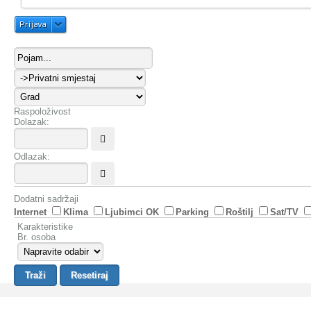
Prijava
Raspoloživost
Dolazak:
Odlazak:
Dodatni sadržaji
Internet
Klima
Ljubimci OK
Parking
Roštilj
Sat/TV
Karakteristike
Br. osoba