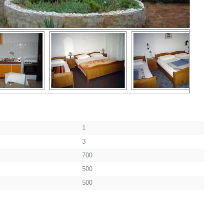
1
3
700
500
500