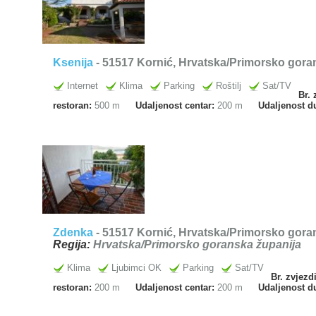
Ksenija
- 51517 Kornić, Hrvatska/Primorsko goran
Internet
Klima
Parking
Roštilj
Sat/TV
Br. 
restoran:
500 m
Udaljenost centar:
200 m
Udaljenost d
Zdenka
- 51517 Kornić, Hrvatska/Primorsko goran
Regija:
Hrvatska/Primorsko goranska županija
Klima
Ljubimci OK
Parking
Sat/TV
Br. zvjezd
restoran:
200 m
Udaljenost centar:
200 m
Udaljenost d