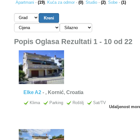
Apartmani
-
(19)
,
Kuća za odmor
-
(0)
,
Studio
-
(2)
,
Sobe
-
(1)
Popis Oglasa Rezultati 1 - 10 od 22
Elke A2
-
, Kornić, Croatia
Klima
Parking
Roštilj
Sat/TV
Udaljenost mor