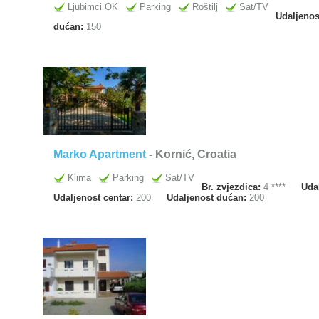
Ljubimci OK
Parking
Roštilj
Sat/TV
Udaljeno
dućan:
150
Marko Apartment
- Kornić, Croatia
Klima
Parking
Sat/TV
Br. zvjezdica:
4 ****
Uda
Udaljenost centar:
200
Udaljenost dućan:
200