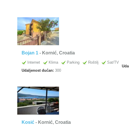
Bojan 1
- Kornić, Croatia
Internet
Klima
Parking
Roštilj
Sat/TV
Uda
Udaljenost dućan:
300
Kosić
- Kornić, Croatia