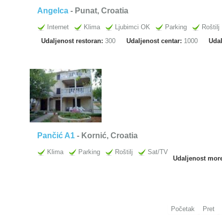
Angelca
- Punat, Croatia
Internet
Klima
Ljubimci OK
Parking
Roštilj
Udaljenost restoran:
300
Udaljenost centar:
1000
Uda
Pančić A1
- Kornić, Croatia
Klima
Parking
Roštilj
Sat/TV
Udaljenost mor
Početak
Pret