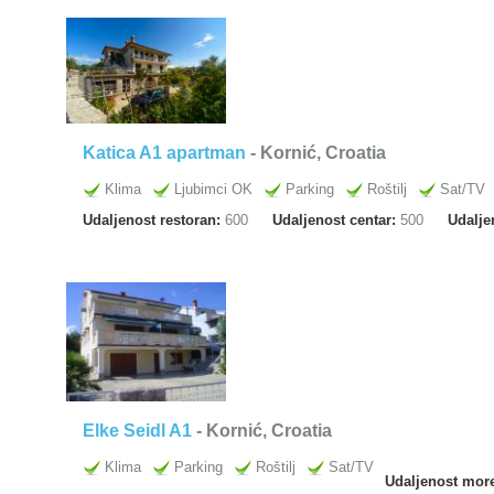
Katica A1 apartman
- Kornić, Croatia
Klima
Ljubimci OK
Parking
Roštilj
Sat/TV
Udaljenost restoran:
600
Udaljenost centar:
500
Udalje
Elke Seidl A1
- Kornić, Croatia
Klima
Parking
Roštilj
Sat/TV
Udaljenost mor