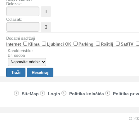
Dolazak:
Odlazak:
Dodatni sadržaji
Internet
Klima
Ljubimci OK
Parking
Roštilj
Sat/TV
Karakteristike
Br. osoba
SiteMap
Login
Politika kolačića
Politika priv
© 20