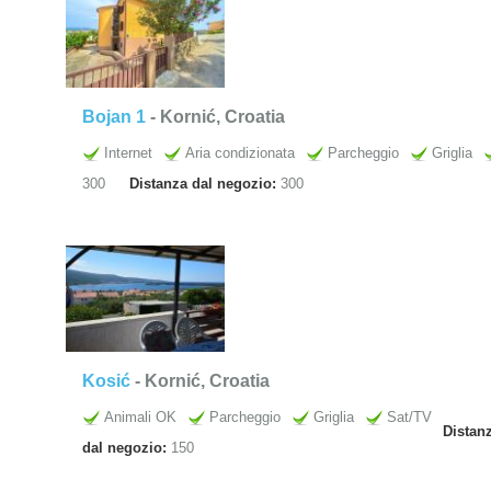
Bojan 1
- Kornić, Croatia
Internet
Aria condizionata
Parcheggio
Griglia
300
Distanza dal negozio:
300
Kosić
- Kornić, Croatia
Animali OK
Parcheggio
Griglia
Sat/TV
Distan
dal negozio:
150