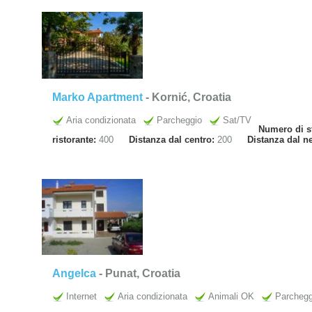
Marko Apartment
- Kornić, Croatia
Aria condizionata
Parcheggio
Sat/TV
Numero di s
ristorante:
400
Distanza dal centro:
200
Distanza dal n
Angelca
- Punat, Croatia
Internet
Aria condizionata
Animali OK
Parchegg