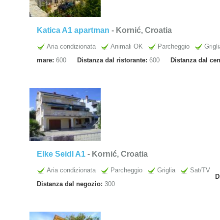
Katica A1 apartman
- Kornić, Croatia
Aria condizionata
Animali OK
Parcheggio
Grigli
mare:
600
Distanza dal ristorante:
600
Distanza dal ce
Elke Seidl A1
- Kornić, Croatia
Aria condizionata
Parcheggio
Griglia
Sat/TV
D
Distanza dal negozio:
300