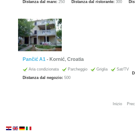
Distanza dal mare:
250
Distanza dal ristorante:
300
Dis
Pančić A1
- Kornić, Croatia
Aria condizionata
Parcheggio
Griglia
Sat/TV
D
Distanza dal negozio:
500
Inizio
Prec