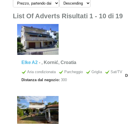
List Of Adverts Risultati 1 - 10 di 19
Elke A2
-
, Kornić, Croatia
Aria condizionata
Parcheggio
Griglia
Sat/TV
D
Distanza dal negozio:
300