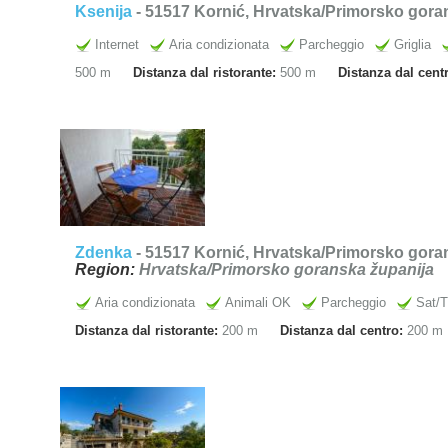
Ksenija
- 51517 Kornić, Hrvatska/Primorsko goran
Internet
Aria condizionata
Parcheggio
Griglia
500 m
Distanza dal ristorante:
500 m
Distanza dal cent
Zdenka
- 51517 Kornić, Hrvatska/Primorsko goran
Region:
Hrvatska/Primorsko goranska županija
Aria condizionata
Animali OK
Parcheggio
Sat/
Distanza dal ristorante:
200 m
Distanza dal centro:
200 m